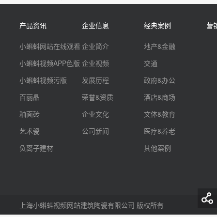
产品资讯
企业信息
经典案例
营
小蝌蚪网站在线观看
企业简介
地产&金融
小蝌蚪视频APP色版
企业视频
交通
小蝌蚪视频污版
发展历程
政府&办公
百丽晶
荣誉&资质
酒店&商场
釉面砖
企业文化
文体&教育
艺术瓷
公司新闻
医疗&养老
负离子建材
其他案例
上海小蝌蚪视频网站建筑陶瓷有限公司 版权所有