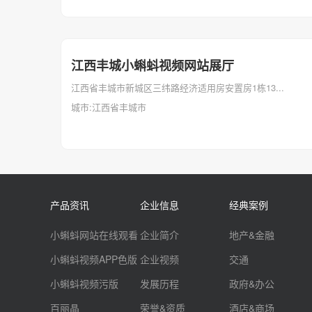
江西丰城小蝌蚪视频网站展厅
江西省丰城市新城区三纬路经济适用房安置房1栋13...
城市:江西省丰城市
产品资讯
企业信息
经典案例
小蝌蚪网站在线观看
企业简介
地产&金融
小蝌蚪视频APP色版
企业视频
交通
小蝌蚪视频污版
发展历程
政府&办公
百丽晶
荣誉&资质
酒店&商场