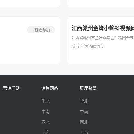
江西赣州金湾小蝌蚪视频
查看展厅
江西省赣州市金叶路与金兰路围合处
城市:江西省赣州市
营销活动
销售网络
展厅鉴赏
华北
华北
中南
中南
西北
西北
上海
上海