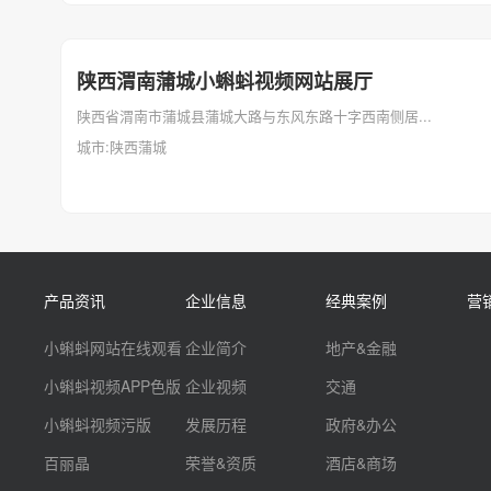
陕西渭南蒲城小蝌蚪视频网站展厅
陕西省渭南市蒲城县蒲城大路与东风东路十字西南侧居...
城市:陕西蒲城
产品资讯
企业信息
经典案例
营
小蝌蚪网站在线观看
企业简介
地产&金融
小蝌蚪视频APP色版
企业视频
交通
小蝌蚪视频污版
发展历程
政府&办公
百丽晶
荣誉&资质
酒店&商场