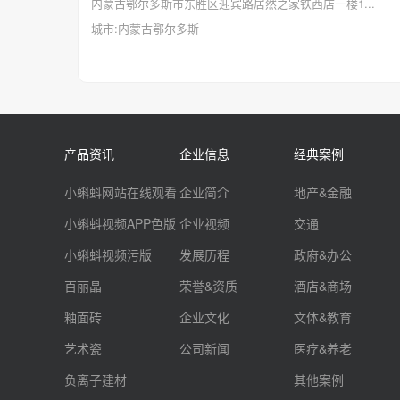
内蒙古鄂尔多斯市东胜区迎宾路居然之家铁西店一楼1...
城市:内蒙古鄂尔多斯
产品资讯
企业信息
经典案例
小蝌蚪网站在线观看
企业简介
地产&金融
小蝌蚪视频APP色版
企业视频
交通
小蝌蚪视频污版
发展历程
政府&办公
百丽晶
荣誉&资质
酒店&商场
釉面砖
企业文化
文体&教育
艺术瓷
公司新闻
医疗&养老
负离子建材
其他案例