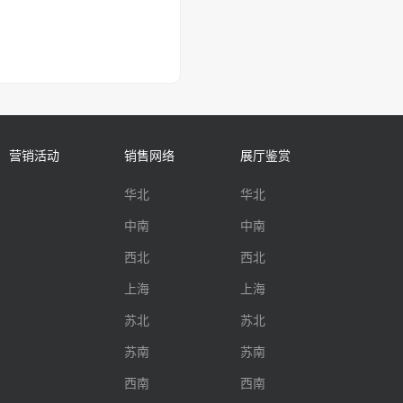
营销活动
销售网络
展厅鉴赏
华北
华北
中南
中南
西北
西北
上海
上海
苏北
苏北
苏南
苏南
西南
西南